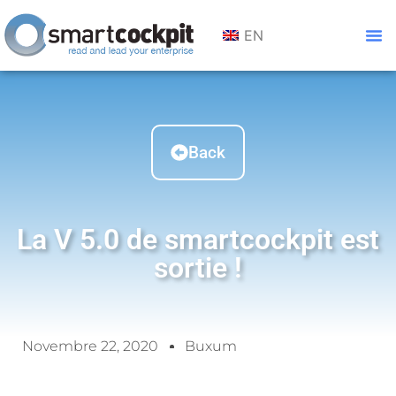
EN
Back
La V 5.0 de smartcockpit est
sortie !
Novembre 22, 2020
Buxum