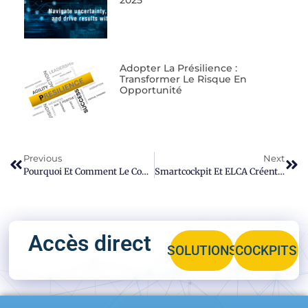
Adopter La Présilience :
Transformer Le Risque En
Opportunité
Previous
Next
Pourquoi Et Comment Le Conseil D’administration Doit-Il Se Préoccuper De La Cyber-Sécurité
Smartcockpit Et ELCA Créent Un Partenariat Pour Fournir Des Solutions De Cybersécurité Intelligentes
Accès direct
SOLUTIONS
COCKPITS