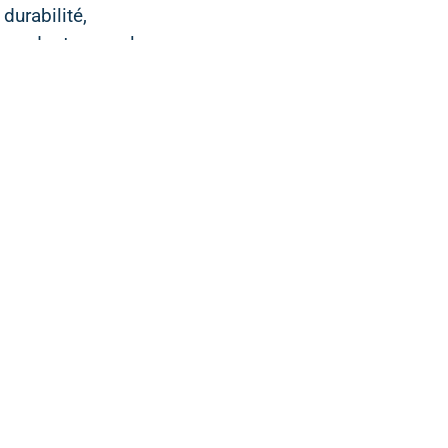
durabilité,
rendant le
pilotage à long
terme
particulièrement
complexe.
Accès direct
SOLUTIONS
COCKPITS