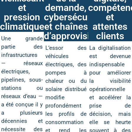
et
demande,
compéten
pression
cybersécurité
et
climatique
et chaînes
attentes
d’approvisionnemen
clients
Une grande
partie des
L’essor des
La digitalisation
infrastructures
véhicules
est devenue
— réseaux
électriques, des
indispensable
électriques,
pompes à
pour améliorer
pipelines, sous-
chaleur ou du
la visibilité
stations ou
solaire distribué
opérationnelle
réseaux d’eau —
modifie
et accélérer la
a été conçue il y
profondément
prise de
a plusieurs
les profils de
décision, mais
décennies et
consommation
elle se heurte
nécessite des
et rend les
souvent à des