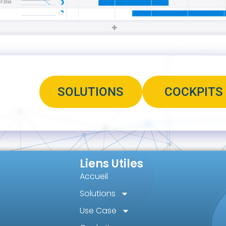
SOLUTIONS
COCKPITS
Liens Utiles
Accueil
Solutions
Use Case