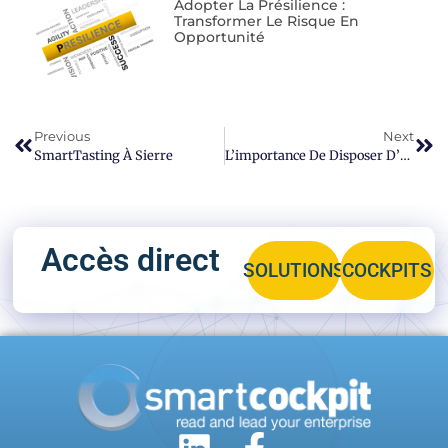
Adopter La Présilience :
Transformer Le Risque En
Opportunité
Previous
Next
SmartTasting À Sierre
L’importance De Disposer D’une Vue Synthétique De La Conformité De Son SI
Accès direct
SOLUTIONS
COCKPITS