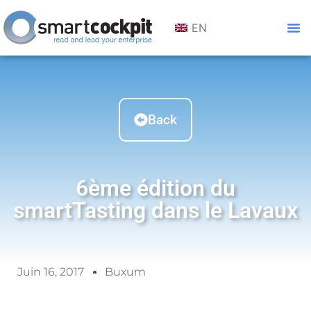
EN
Back
6ème édition du
smartTasting dans le Lavaux
Juin 16, 2017
Buxum